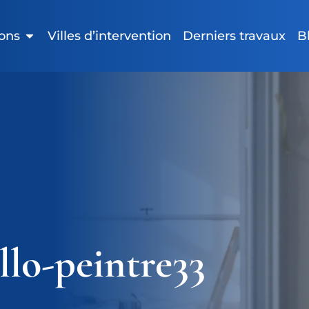
ions
Villes d’intervention
Derniers travaux
B
llo-peintre33