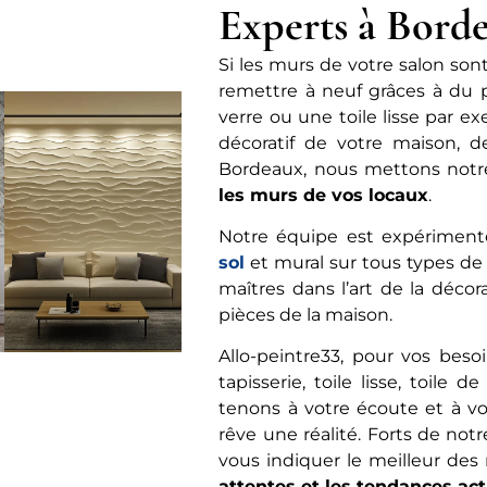
Experts à Bord
Si les murs de votre salon son
remettre à neuf grâces à du pa
verre ou une toile lisse par e
décoratif de votre maison, 
Bordeaux, nous mettons notre 
les murs de vos locaux
.
Notre équipe est expérimenté
sol
et mural sur tous types de 
maîtres dans l’art de la déco
pièces de la maison.
Allo-peintre33, pour vos bes
tapisserie, toile lisse, toile
tenons à votre écoute et à vot
rêve une réalité. Forts de n
vous indiquer le meilleur de
attentes et les tendances act