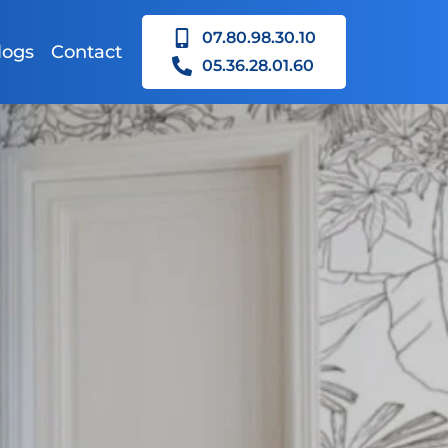
07.80.98.30.10
logs
Contact
05.36.28.01.60