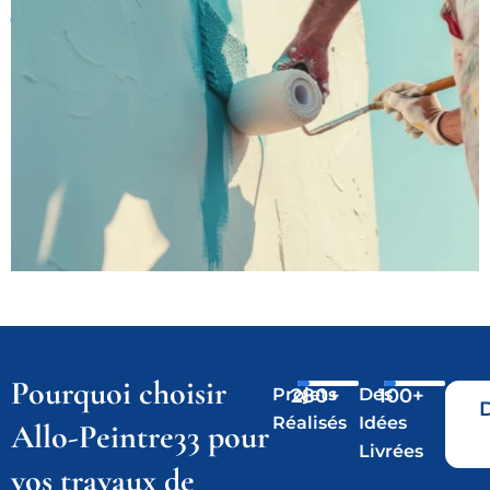
Pourquoi choisir
Projets
280
+
Des
100
+
Réalisés
Idées
Allo-Peintre33 pour
Livrées
vos travaux de