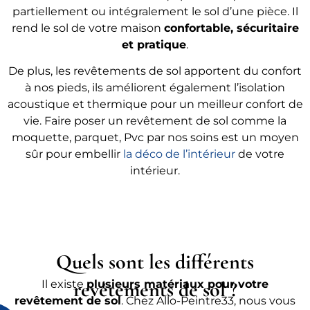
partiellement ou intégralement le sol d’une pièce. Il
rend le sol de votre maison
confortable, sécuritaire
et pratique
.
De plus, les revêtements de sol apportent du confort
à nos pieds, ils améliorent également l’isolation
acoustique et thermique pour un meilleur confort de
vie. Faire poser un revêtement de sol comme la
moquette, parquet, Pvc par nos soins est un moyen
sûr pour embellir
la déco de l’intérieur
de votre
intérieur.
Quels sont les différents
revêtements de sol ?
Il existe
plusieurs matériaux pour votre
revêtement de sol
. Chez Allo-Peintre33, nous vous