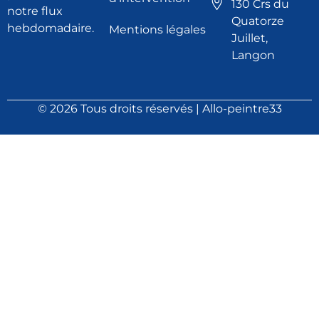
130 Crs du
notre flux
Quatorze
hebdomadaire.
Mentions légales
Juillet,
Langon
© 2026 Tous droits réservés | Allo-peintre33