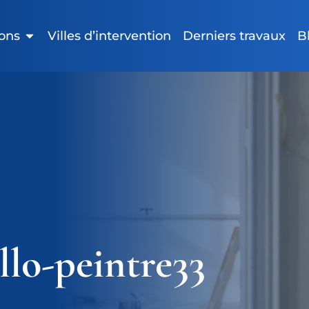
ions
Villes d’intervention
Derniers travaux
B
llo-peintre33