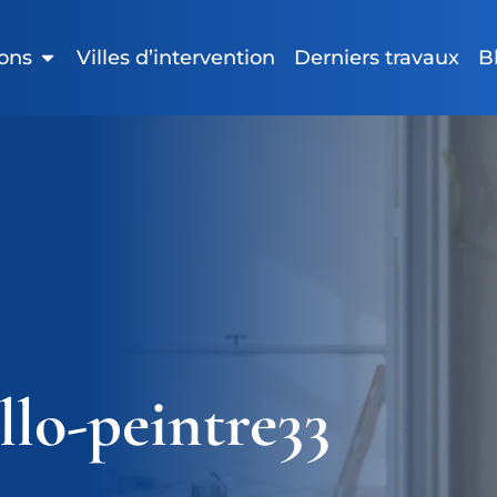
ions
Villes d’intervention
Derniers travaux
B
llo-peintre33